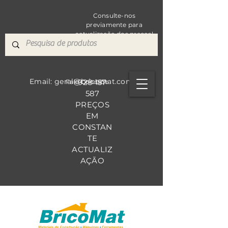
Consulte-nos
previamente para
actualização dos preços!
Email: geral@bricomat.com
928 157
Fale Co
nosco
587
PREÇOS
EM
CONSTAN
TE
ACTUALIZ
AÇÃO