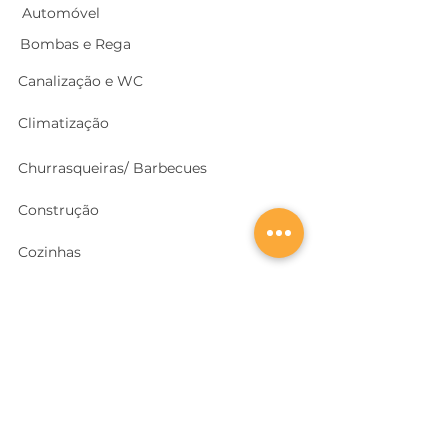
Automóvel
Bombas e Rega
Canalização e WC
Climatização
Churrasqueiras/ Barbecues
Construção
Cozinhas
Electricidade
Equipamentos e EPI
's
Ferragens, Portas e Cofres
Ferramentas e Máquinas