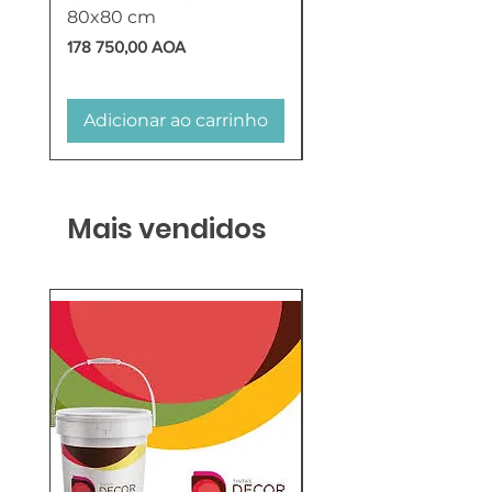
80x80 cm
HTW
Preço
Preço
178 750,00 AOA
618 750,00 AOA
Adicionar ao carrinho
Adicionar ao carr
Mais vendidos