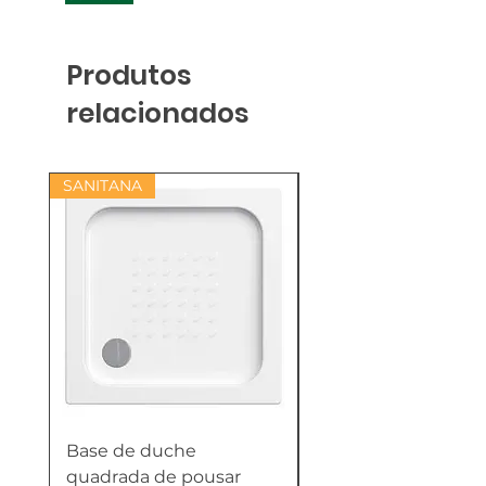
Produtos
relacionados
SANITANA
Base de duche
Termoacumulador
quadrada de pousar
Reversível 100 Litro