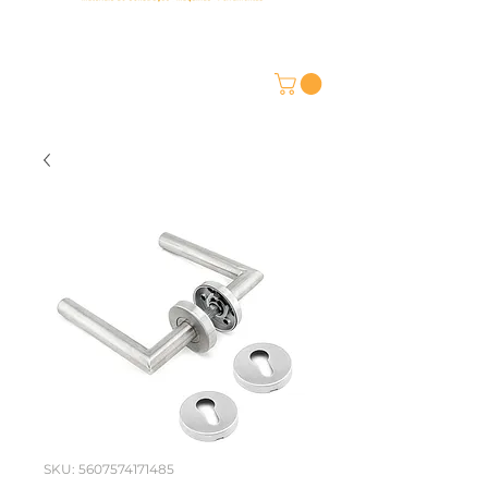
SKU: 5607574171485