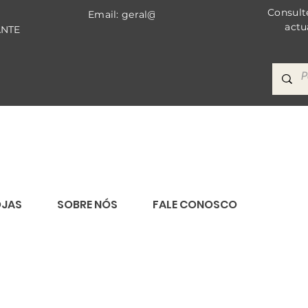
Consult
Email: geral@bricomat.com
actu
ANTE
OJAS
SOBRE NÓS
FALE CONOSCO