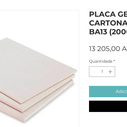
PLACA G
CARTONA
BA13 (20
13 205,00 
Quantidade
*
Adici