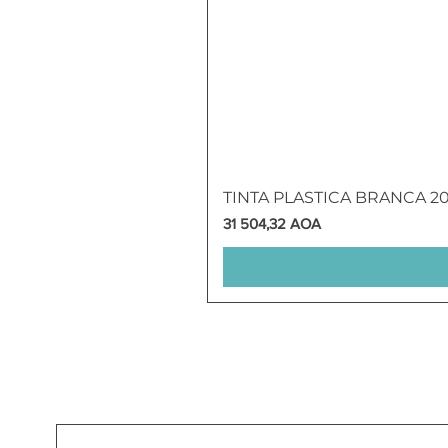
TINTA PLASTICA BRANCA 2
Preço
31 504,32 AOA