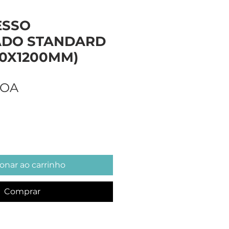
ESSO
DO STANDARD
00X1200MM)
Preço
AOA
onar ao carrinho
Comprar