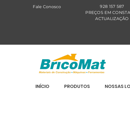
928 157 587
Fale Co
nosco
PREÇOS EM CONST
ACTUALIZAÇÃO
INÍCIO
PRODUTOS
NOSSAS L