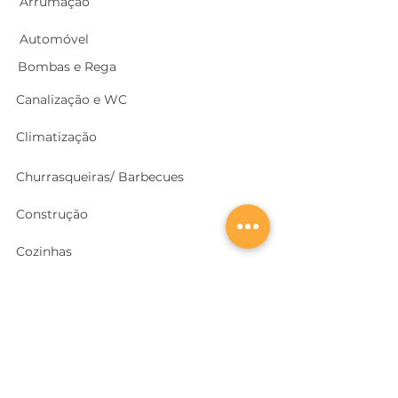
Arrumação
Automóvel
Bombas e Rega
Canalização e WC
Climatização
Churrasqueiras/ Barbecues
Construção
Cozinhas
Electricidade
Equipamentos e EPI
's
Ferragens, Portas e Cofres