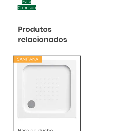
Fale
Conosco
Produtos
relacionados
SANITANA
Base de duche
Termoacumulador