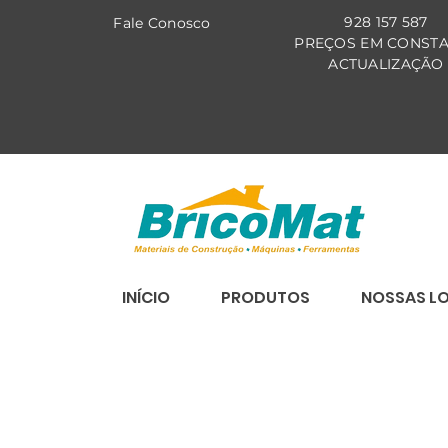
928 157 587
Fale Co
nosco
PREÇOS EM CONST
ACTUALIZAÇÃO
INÍCIO
PRODUTOS
NOSSAS L