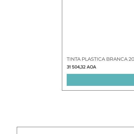
TINTA PLASTICA BRANCA 2
Preço
31 504,32 AOA