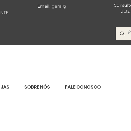
Consult
Email: geral@bricomat.com
actu
ANTE
OJAS
SOBRE NÓS
FALE CONOSCO