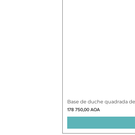
Base de duche quadrada d
Preço
178 750,00 AOA