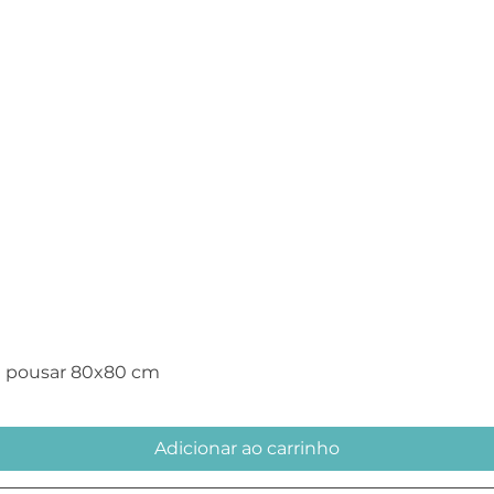
Visualização rápida
e pousar 80x80 cm
Adicionar ao carrinho