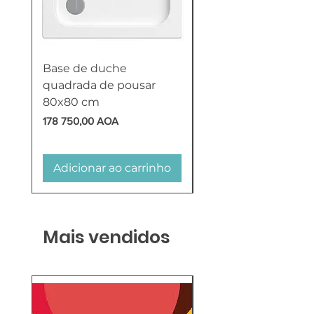
Base de duche
Termoacumulador
quadrada de pousar
Reversível 100 Litro
80x80 cm
HTW
Preço
Preço
178 750,00 AOA
618 750,00 AOA
Adicionar ao carrinho
Adicionar ao carr
Mais vendidos