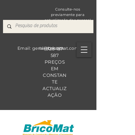
Consulte-nos
previamente para
actualização dos preços!
Email: geral@bricomat.com
928 157
Fale Co
nosco
587
PREÇOS
EM
CONSTAN
TE
ACTUALIZ
AÇÃO