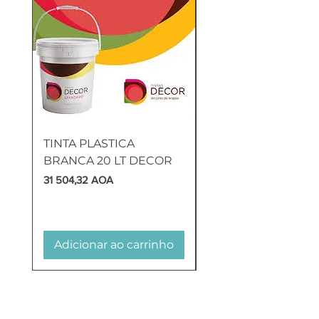
TINTA PLASTICA
SANITA COMPLETA
BRANCA 20 LT DECOR
MUNIQUE
Preço
Preço
31 504,32 AOA
169 905,60 AOA
Adicionar ao carrinho
Adicionar ao carr