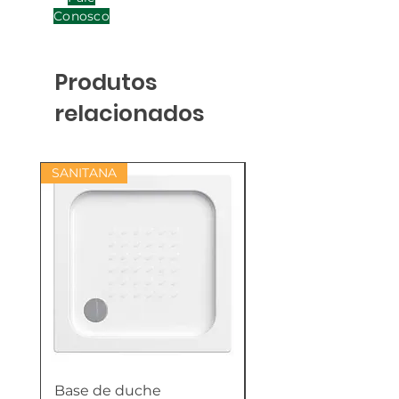
Conosco
Produtos
relacionados
SANITANA
Base de duche
Termoacumulador