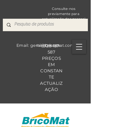
Consulte-nos
previamente para
actualização dos preços!
Email: geral@bricomat.com
928 157
Fale Co
nosco
587
PREÇOS
EM
CONSTAN
TE
ACTUALIZ
AÇÃO