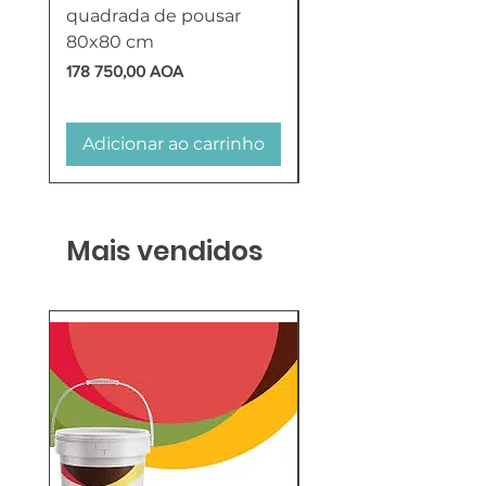
quadrada de pousar
Reversível 100 Litro
80x80 cm
HTW
Preço
Preço
178 750,00 AOA
618 750,00 AOA
Adicionar ao carrinho
Adicionar ao carr
Mais vendidos