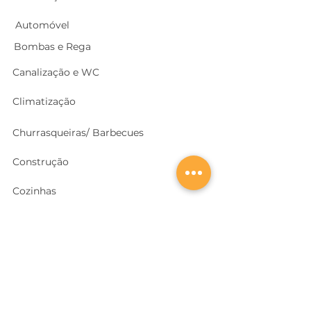
Automóvel
Bombas e Rega
Canalização e WC
Climatização
Churrasqueiras/ Barbecues
Construção
Cozinhas
Electricidade
Equipamentos e EPI
's
Ferragens, Portas e Cofres
Ferramentas e Máquinas