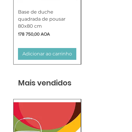
Base de duche
Termoacumulador
quadrada de pousar
Reversível 100 Litro
80x80 cm
HTW
Preço
Preço
178 750,00 AOA
618 750,00 AOA
Adicionar ao carrinho
Adicionar ao carr
Mais vendidos