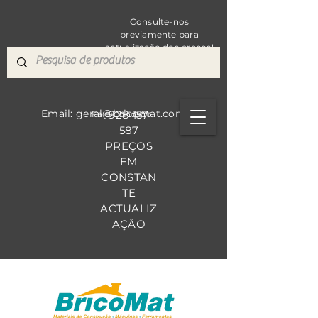
Consulte-nos
previamente para
actualização dos preços!
Email: geral@bricomat.com
928 157
Fale Co
nosco
587
PREÇOS
EM
CONSTAN
TE
ACTUALIZ
AÇÃO