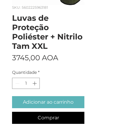
SKU: 5602225963181
Luvas de
Proteção
Poliéster + Nitrilo
Tam XXL
Preço
3745,00 AOA
Quantidade
*
Adicionar ao carrinho
Comprar