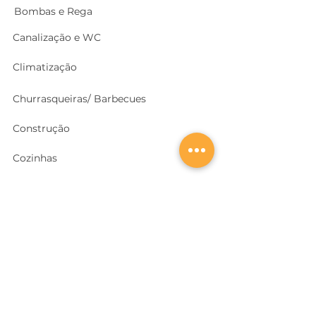
Bombas e Rega
Canalização e WC
Climatização
Churrasqueiras/ Barbecues
Construção
Cozinhas
Electricidade
Equipamentos e EPI
's
Ferragens, Portas e Cofres
Ferramentas e Máquinas
Geradores e outras Máquinas