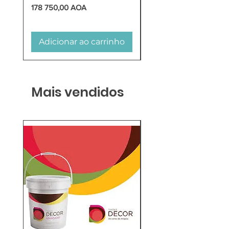
Preço
Preço
178 750,00 AOA
618 750,00 AOA
Adicionar ao carrinho
Adicionar ao carr
Mais vendidos