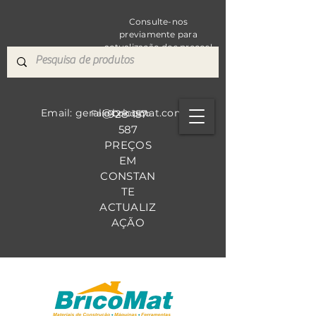
Consulte-nos
previamente para
actualização dos preços!
Email: geral@bricomat.com
928 157
Fale Co
nosco
587
PREÇOS
EM
CONSTAN
TE
ACTUALIZ
AÇÃO