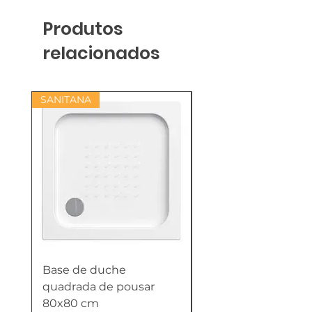
Produtos
relacionados
SANITANA
Base de duche
Termoacumulador
quadrada de pousar
Reversível 100 Litro
80x80 cm
HTW