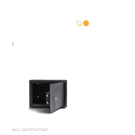
SKU: 5607574171867