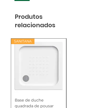
Produtos
relacionados
SANITANA
Base de duche
Termoacumulador
quadrada de pousar
Reversível 100 Litro