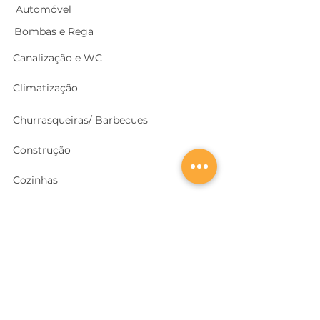
Automóvel
Bombas e Rega
Canalização e WC
Climatização
Churrasqueiras/ Barbecues
Construção
Cozinhas
Electricidade
Equipamentos e EPI
's
Ferragens, Portas e Cofres
Ferramentas e Máquinas