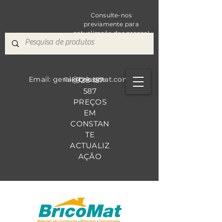
Consulte-nos
previamente para
actualização dos preços!
Email: geral@bricomat.com
928 157
Fale Co
nosco
587
PREÇOS
EM
CONSTAN
TE
ACTUALIZ
AÇÃO