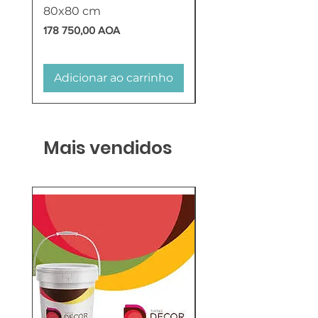
80x80 cm
HTW
Preço
Preço
178 750,00 AOA
618 750,00 AOA
Adicionar ao carrinho
Adicionar ao carr
Mais vendidos