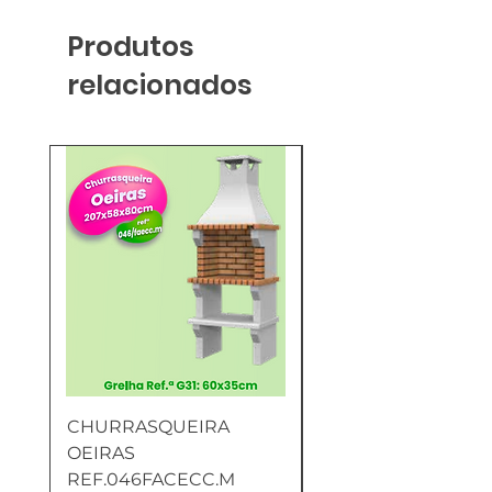
Produtos
relacionados
CHURRASQUEIRA
ESCOVA P/CHURR
OEIRAS
MADEIRA 23x6x3C
REF.046FACECC.M
Preço
4843,80 AOA