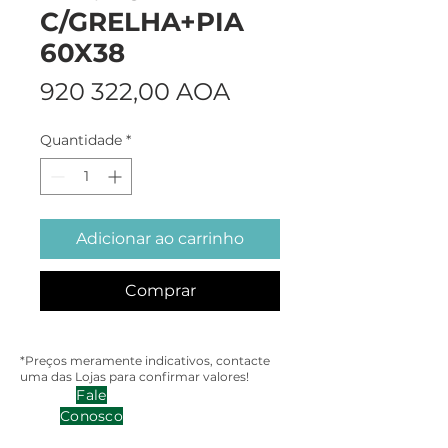
C/GRELHA+PIA
60X38
Preço
920 322,00 AOA
Quantidade
*
Adicionar ao carrinho
Comprar
*Preços meramente indicativos, contacte
uma das Lojas para confirmar valores!
Fale
Conosco