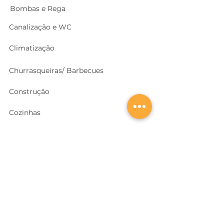
Bombas e Rega
Canalização e WC
Climatização
Churrasqueiras/ Barbecues
Construção
Cozinhas
Electricidade
Equipamentos e EPI
's
Ferragens, Portas e Cofres
Ferramentas e Máquinas
Geradores e outras Máquinas