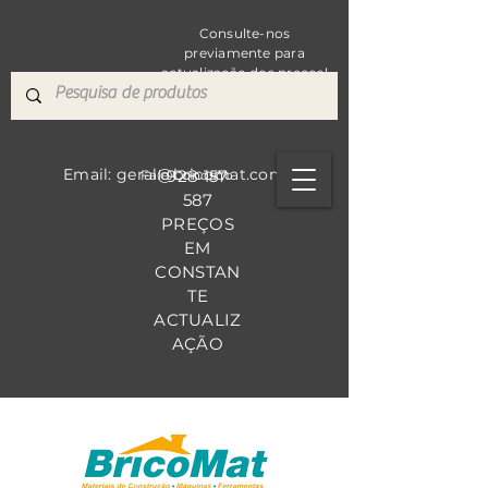
Consulte-nos
previamente para
actualização dos preços!
Email: geral@bricomat.com
928 157
Fale Co
nosco
587
PREÇOS
EM
CONSTAN
TE
ACTUALIZ
AÇÃO