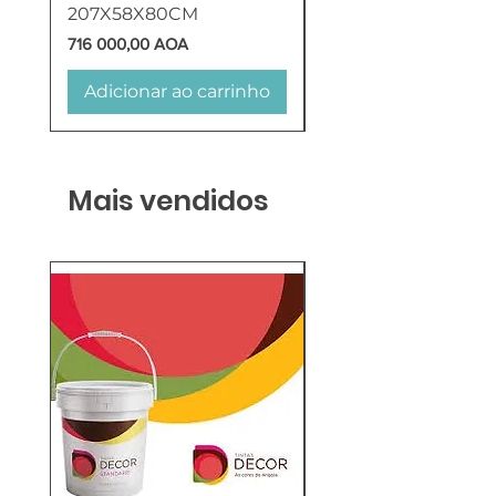
207X58X80CM
Preço
716 000,00 AOA
Adicionar ao carrinho
Adicionar ao carr
Mais vendidos