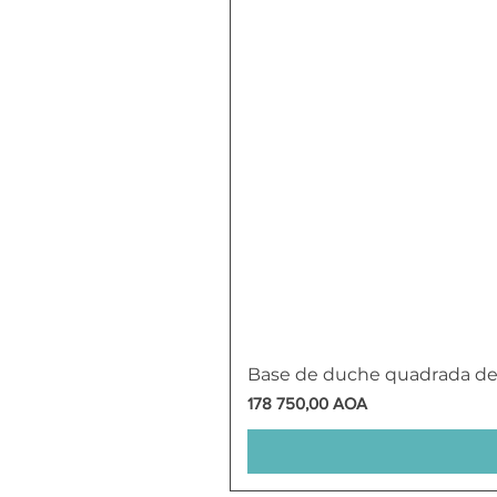
Base de duche quadrada d
Preço
178 750,00 AOA