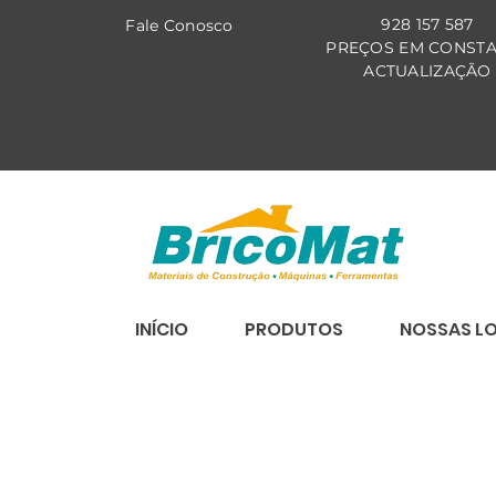
928 157 587
Fale Co
nosco
PREÇOS EM CONST
ACTUALIZAÇÃO
INÍCIO
PRODUTOS
NOSSAS L