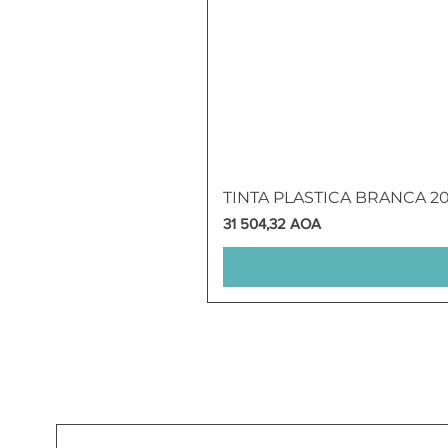
TINTA PLASTICA BRANCA 2
Preço
31 504,32 AOA