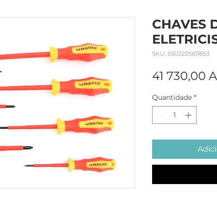
CHAVES D
ELETRICI
SKU: 5602225611853
41 730,00 
Quantidade
*
Adici