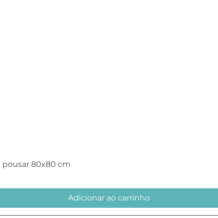
Visualização rápida
e pousar 80x80 cm
Adicionar ao carrinho