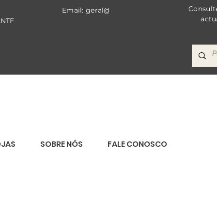
Consult
Email: geral@bricomat.com
actu
ANTE
OJAS
SOBRE NÓS
FALE CONOSCO