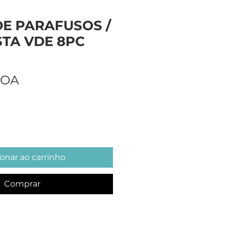
E PARAFUSOS /
STA VDE 8PC
Preço
AOA
onar ao carrinho
Comprar