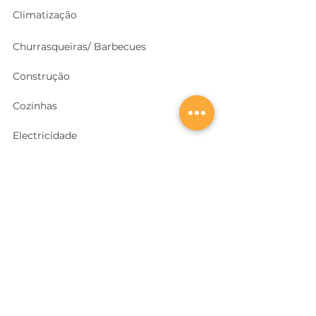
Climatização
Churrasqueiras/ Barbecues
Construção
Cozinhas
Electricidade
Equipamentos e EPI
's
Ferragens, Portas e Cofres
Ferramentas e Máquinas
Geradores e outras Máquinas
Higiene e Limpeza
Iluminação