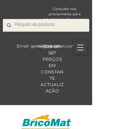
Consulte-nos
previamente para
actualização dos preços!
Email: geral@bricomat.com
928 157
Fale Co
nosco
587
PREÇOS
EM
CONSTAN
TE
ACTUALIZ
AÇÃO