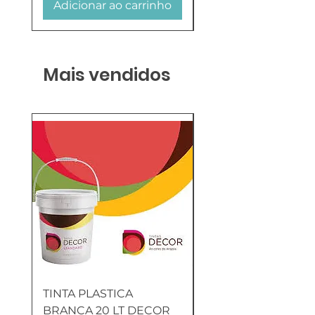
Adicionar ao carrinho
Adicionar ao carr
Mais vendidos
TINTA PLASTICA
SANITA COMPLETA
BRANCA 20 LT DECOR
MUNIQUE