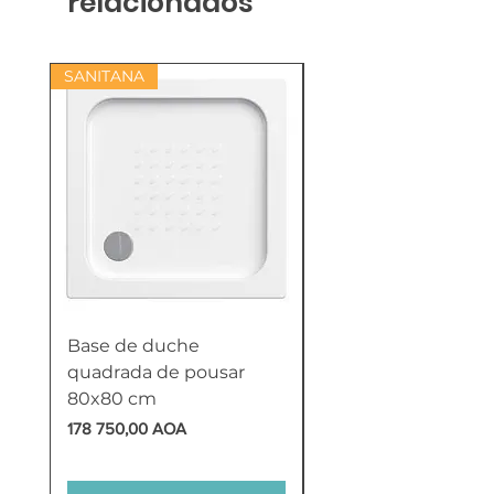
relacionados
SANITANA
Base de duche
Termoacumulador
quadrada de pousar
Reversível 100 Litro
80x80 cm
HTW
Preço
Preço
178 750,00 AOA
618 750,00 AOA