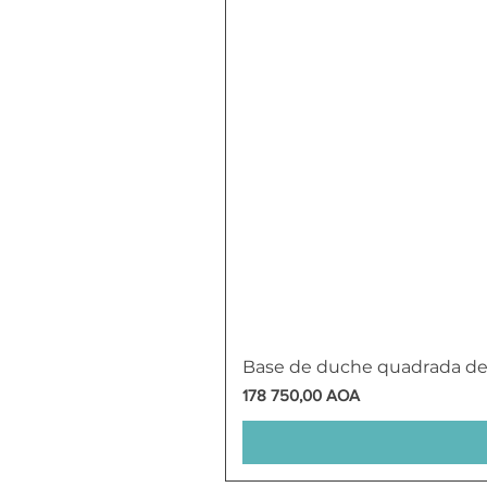
Base de duche quadrada d
Preço
178 750,00 AOA