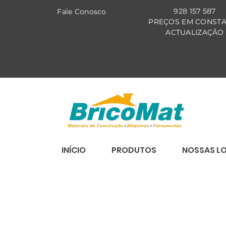
928 157 587
Fale Co
nosco
PREÇOS EM CONST
ACTUALIZAÇÃO
INÍCIO
PRODUTOS
NOSSAS L