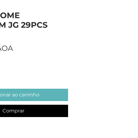
HOME
M JG 29PCS
Preço
 AOA
onar ao carrinho
Comprar