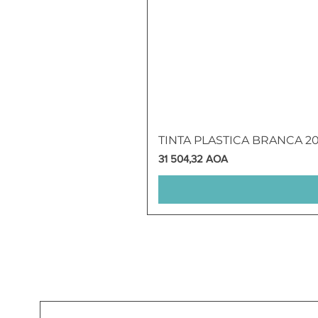
TINTA PLASTICA BRANCA 2
Preço
31 504,32 AOA