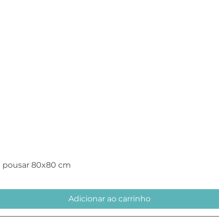
Visualização rápida
e pousar 80x80 cm
Adicionar ao carrinho