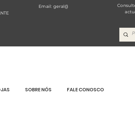
Consult
Email: geral@bricomat.com
actu
ANTE
OJAS
SOBRE NÓS
FALE CONOSCO