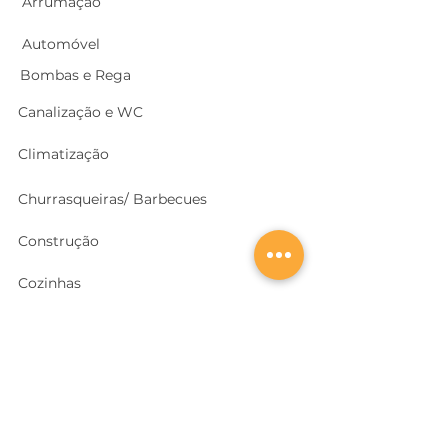
Arrumação
Automóvel
Bombas e Rega
Canalização e WC
Climatização
Churrasqueiras/ Barbecues
Construção
Cozinhas
Electricidade
Equipamentos e EPI
's
Ferragens, Portas e Cofres