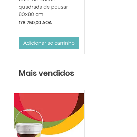
quadrada de pousar
Reversível 100 Litro
80x80 cm
HTW
Preço
Preço
178 750,00 AOA
618 750,00 AOA
Adicionar ao carrinho
Adicionar ao carr
Mais vendidos