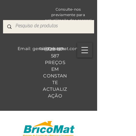
Consulte-nos
previamente para
actualização dos preços!
Email: geral@bricomat.com
928 157
Fale Co
nosco
587
PREÇOS
EM
CONSTAN
TE
ACTUALIZ
AÇÃO