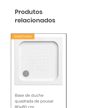
Produtos
relacionados
SANITANA
Base de duche
Termoacumulador
quadrada de pousar
Reversível 100 Litro
80x80 cm
HTW