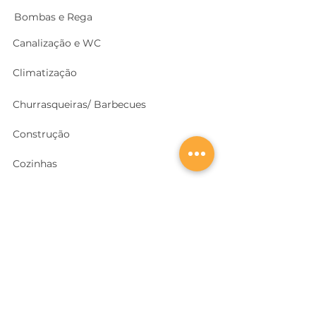
Bombas e Rega
Canalização e WC
Climatização
Churrasqueiras/ Barbecues
Construção
Cozinhas
Electricidade
Equipamentos e EPI
's
Ferragens, Portas e Cofres
Ferramentas e Máquinas
Geradores e outras Máquinas