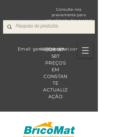
Consulte-nos
previamente para
actualização dos preços!
Email: geral@bricomat.com
928 157
Fale Co
nosco
587
PREÇOS
EM
CONSTAN
TE
ACTUALIZ
AÇÃO