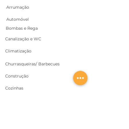
Arrumação
Automóvel
Bombas e Rega
Canalização e WC
Climatização
Churrasqueiras/ Barbecues
Construção
Cozinhas
Electricidade
Equipamentos e EPI
's
Ferragens, Portas e Cofres