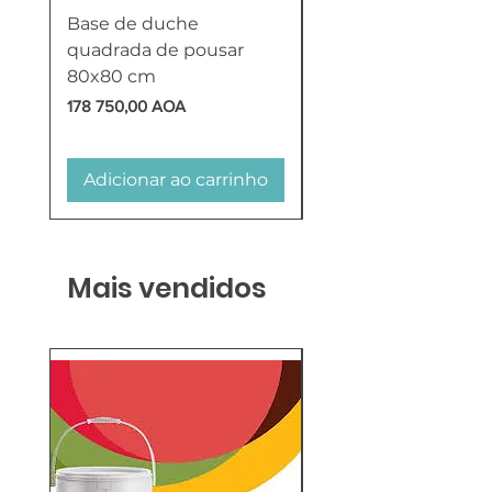
Base de duche
Termoacumulador
quadrada de pousar
Reversível 100 Litro
80x80 cm
HTW
Preço
Preço
178 750,00 AOA
618 750,00 AOA
Adicionar ao carrinho
Adicionar ao carr
Mais vendidos