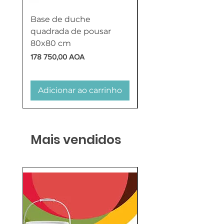
Base de duche
Termoacumulador
quadrada de pousar
Reversível 100 Litro
80x80 cm
HTW
Preço
Preço
178 750,00 AOA
618 750,00 AOA
Adicionar ao carrinho
Adicionar ao carr
Mais vendidos