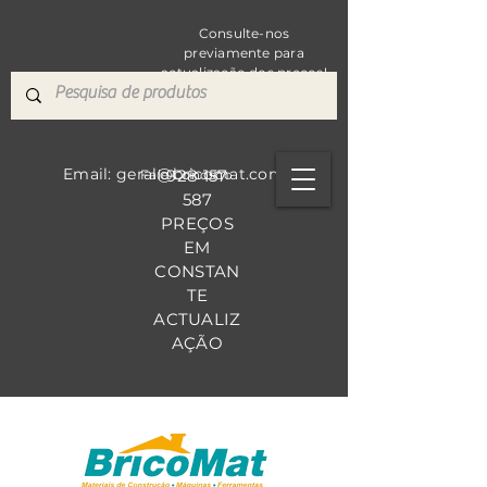
Consulte-nos
previamente para
actualização dos preços!
Email: geral@bricomat.com
928 157
Fale Co
nosco
587
PREÇOS
EM
CONSTAN
TE
ACTUALIZ
AÇÃO