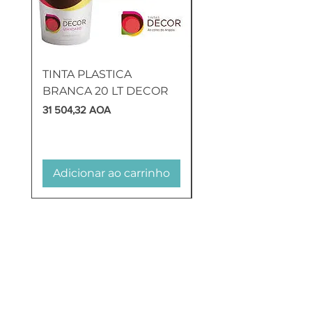
TINTA PLASTICA
SANITA COMPLETA
BRANCA 20 LT DECOR
MUNIQUE
Preço
Preço
31 504,32 AOA
169 905,60 AOA
Adicionar ao carrinho
Adicionar ao carr