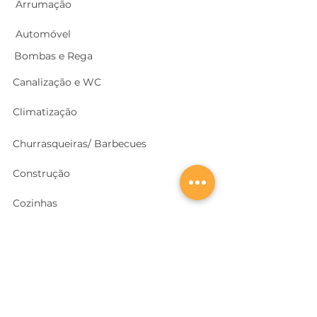
Arrumação
Automóvel
Bombas e Rega
Canalização e WC
Climatização
Churrasqueiras/ Barbecues
Construção
Cozinhas
Electricidade
Equipamentos e EPI
's
Ferragens, Portas e Cofres