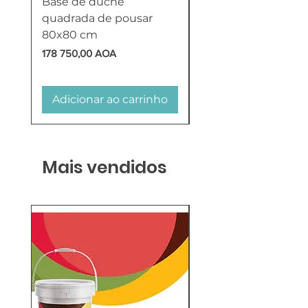
Base de duche
Termoacumulador
quadrada de pousar
Reversível 100 Litro
80x80 cm
HTW
Preço
Preço
178 750,00 AOA
618 750,00 AOA
Adicionar ao carrinho
Adicionar ao carr
Mais vendidos