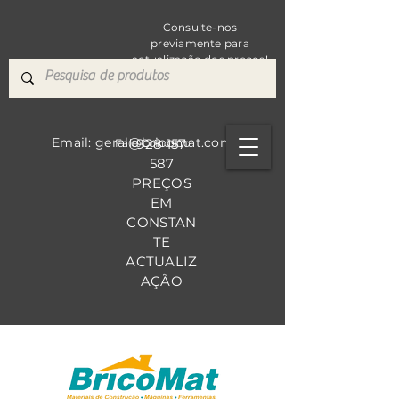
Consulte-nos
previamente para
actualização dos preços!
Email: geral@bricomat.com
928 157
Fale Co
nosco
587
PREÇOS
EM
CONSTAN
TE
ACTUALIZ
AÇÃO