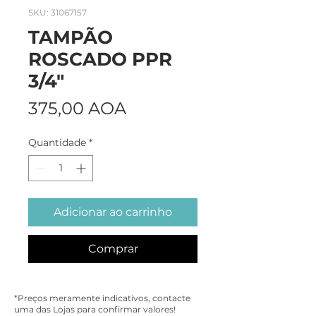
SKU: 31067157
TAMPÃO
ROSCADO PPR
3/4"
Preço
375,00 AOA
Quantidade
*
Adicionar ao carrinho
Comprar
*Preços meramente indicativos, contacte
uma das Lojas para confirmar valores!