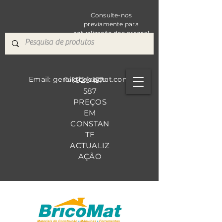
Consulte-nos
previamente para
actualização dos preços!
Email: geral@bricomat.com
928 157
Fale Co
nosco
587
PREÇOS
EM
CONSTAN
TE
ACTUALIZ
AÇÃO