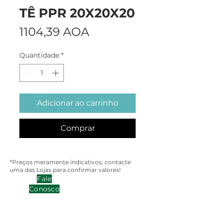
TÊ PPR 20X20X20
Preço
1104,39 AOA
Quantidade
*
Adicionar ao carrinho
Comprar
*Preços meramente indicativos, contacte
uma das Lojas para confirmar valores!
Fale
Conosco