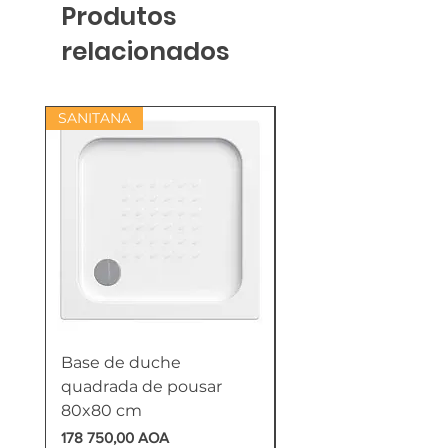
Produtos
relacionados
SANITANA
Base de duche
Termoacumulador
quadrada de pousar
Reversível 100 Litro
80x80 cm
HTW
Preço
Preço
178 750,00 AOA
618 750,00 AOA