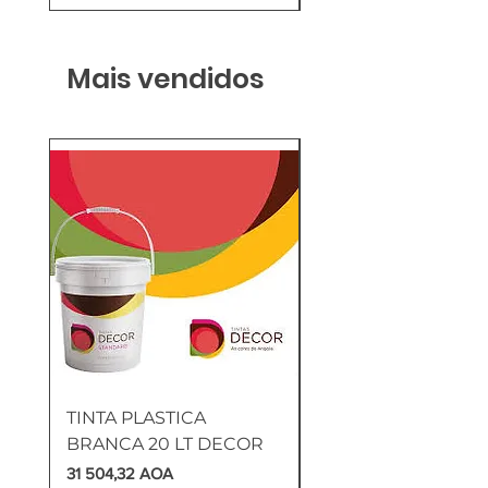
Mais vendidos
TINTA PLASTICA
SANITA COMPLETA
BRANCA 20 LT DECOR
MUNIQUE
Preço
Preço
31 504,32 AOA
169 905,60 AOA