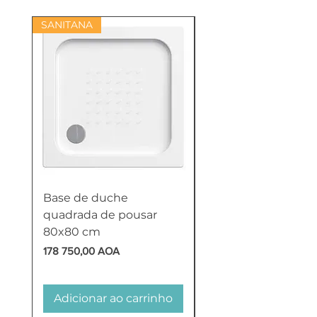
SANITANA
Base de duche
Termoacumulador
quadrada de pousar
Reversível 100 Litro
80x80 cm
HTW
Preço
Preço
178 750,00 AOA
618 750,00 AOA
Adicionar ao carrinho
Adicionar ao carr