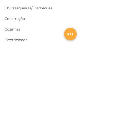
Churrasqueiras/ Barbecues
Construção
Cozinhas
Electricidade
Equipamentos e EPI
's
Ferragens, Portas e Cofres
Ferramentas e Máquinas
Geradores e outras Máquinas
Higiene e Limpeza
Iluminação