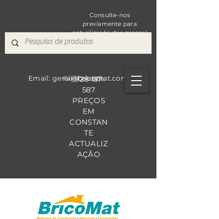
Consulte-nos
previamente para
actualização dos preços!
Email: geral@bricomat.com
928 157
Fale Co
nosco
587
PREÇOS
EM
CONSTAN
TE
ACTUALIZ
AÇÃO