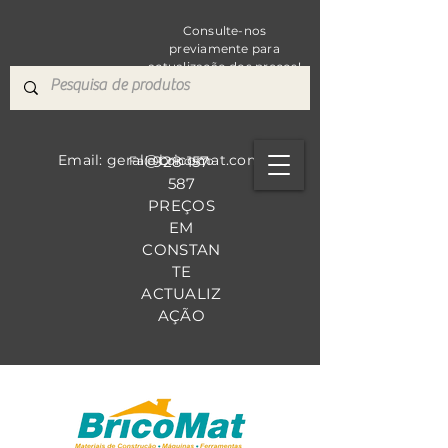
Consulte-nos
previamente para
actualização dos preços!
Email: geral@bricomat.com
928 157
Fale Co
nosco
587
PREÇOS
EM
CONSTAN
TE
ACTUALIZ
AÇÃO