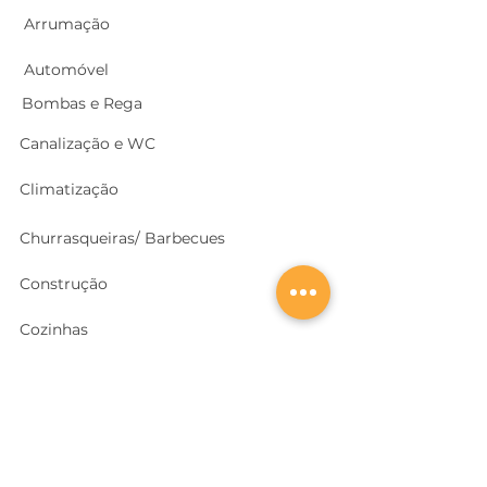
Arrumação
Automóvel
Bombas e Rega
Canalização e WC
Climatização
Churrasqueiras/ Barbecues
Construção
Cozinhas
Electricidade
Equipamentos e EPI
's
Ferragens, Portas e Cofres