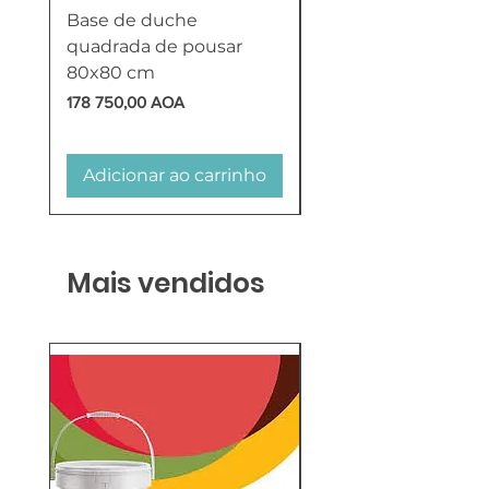
Base de duche
Termoacumulador
quadrada de pousar
Reversível 100 Litro
80x80 cm
HTW
Preço
Preço
178 750,00 AOA
618 750,00 AOA
Adicionar ao carrinho
Adicionar ao carr
Mais vendidos