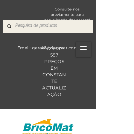
Consulte-nos
previamente para
actualização dos preços!
Email: geral@bricomat.com
928 157
Fale Co
nosco
587
PREÇOS
EM
CONSTAN
TE
ACTUALIZ
AÇÃO