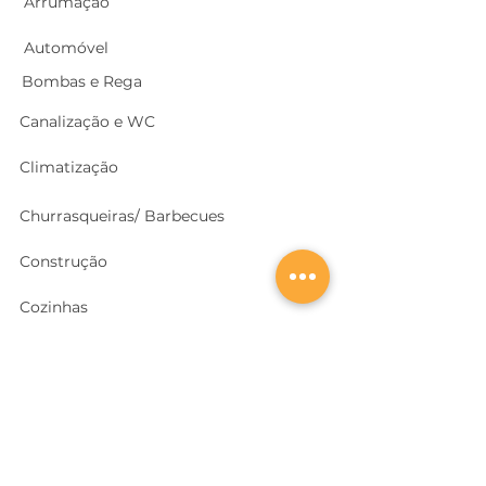
Arrumação
Automóvel
Bombas e Rega
Canalização e WC
Climatização
Churrasqueiras/ Barbecues
Construção
Cozinhas
Electricidade
Equipamentos e EPI
's
Ferragens, Portas e Cofres