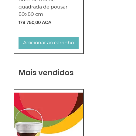
quadrada de pousar
Reversível 100 Litro
80x80 cm
HTW
Preço
Preço
178 750,00 AOA
618 750,00 AOA
Adicionar ao carrinho
Adicionar ao carr
Mais vendidos