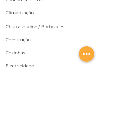
Climatização
Churrasqueiras/ Barbecues
Construção
Cozinhas
Electricidade
Equipamentos e EPI
's
Ferragens, Portas e Cofres
Ferramentas e Máquinas
Geradores e outras Máquinas
Higiene e Limpeza