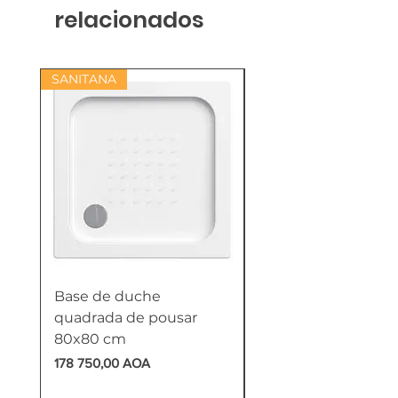
relacionados
SANITANA
Base de duche
Termoacumulador
quadrada de pousar
Reversível 100 Litro
80x80 cm
HTW
Preço
Preço
178 750,00 AOA
618 750,00 AOA