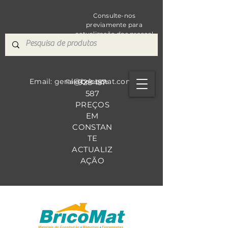
Consulte-nos
previamente para
actualização dos preços!
Email: geral@bricomat.com
928 157
Fale Co
nosco
587
PREÇOS
EM
CONSTAN
TE
ACTUALIZ
AÇÃO