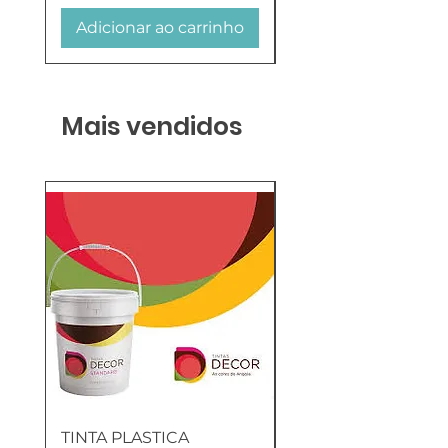
Adicionar ao carrinho
Adicionar ao carr
Mais vendidos
TINTA PLASTICA
SANITA COMPLETA