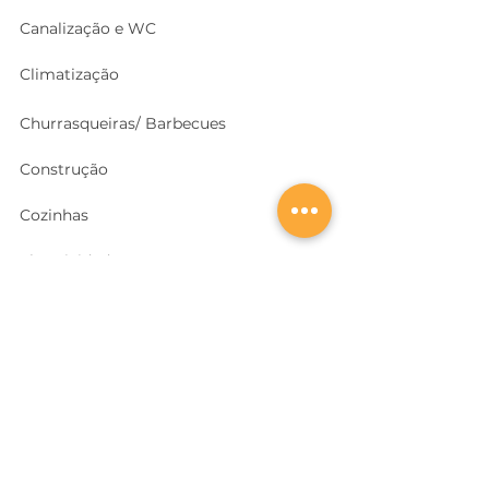
Canalização e WC
Climatização
Churrasqueiras/ Barbecues
Construção
Cozinhas
Electricidade
Equipamentos e EPI
's
Ferragens, Portas e Cofres
Ferramentas e Máquinas
Geradores e outras Máquinas