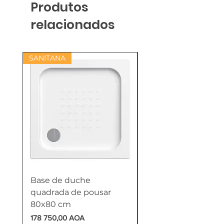
Produtos
relacionados
SANITANA
Base de duche
Termoacumulador
quadrada de pousar
Reversível 100 Litro
80x80 cm
HTW
Preço
Preço
178 750,00 AOA
618 750,00 AOA