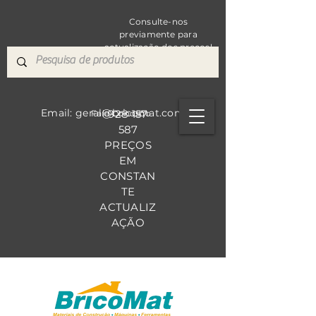
Consulte-nos
previamente para
actualização dos preços!
Email: geral@bricomat.com
928 157
Fale Co
nosco
587
PREÇOS
EM
CONSTAN
TE
ACTUALIZ
AÇÃO