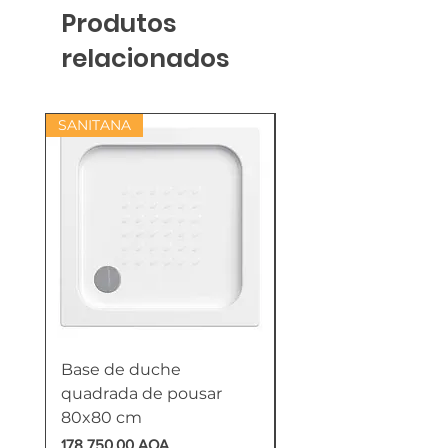
Produtos
relacionados
SANITANA
Base de duche
Termoacumulador
quadrada de pousar
Reversível 100 Litro
80x80 cm
HTW
Preço
Preço
178 750,00 AOA
618 750,00 AOA