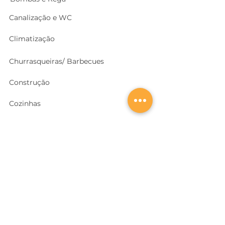
Canalização e WC
Climatização
Churrasqueiras/ Barbecues
Construção
Cozinhas
Electricidade
Equipamentos e EPI
's
Ferragens, Portas e Cofres
Ferramentas e Máquinas
Geradores e outras Máquinas