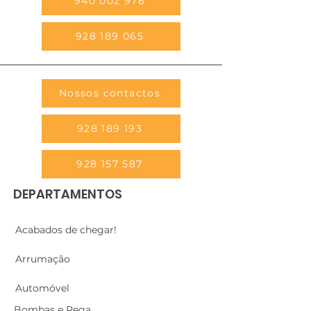
940 002 976
928 189 065
Nossos contactos
928 189 193
928 157 587
DEPARTAMENTOS
Acabados de chegar!
Arrumação
Automóvel
Bombas e Rega