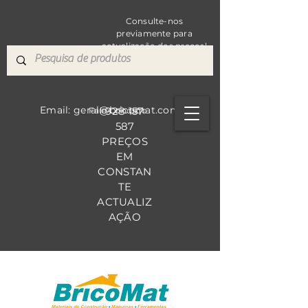
Consulte-nos
previamente para
actualização dos preços!
Email: geral@bricomat.com
928 157
Fale Co
nosco
587
PREÇOS
EM
CONSTAN
TE
ACTUALIZ
AÇÃO