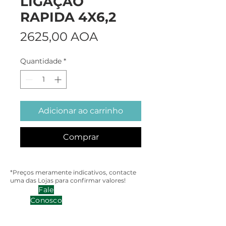
LIGAÇÃO
RAPIDA 4X6,2
Preço
2625,00 AOA
Quantidade
*
Adicionar ao carrinho
Comprar
*Preços meramente indicativos, contacte
uma das Lojas para confirmar valores!
Fale
Conosco