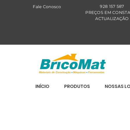
928 157 587
Fale Co
nosco
PREÇOS EM CONST
ACTUALIZAÇÃO
INÍCIO
PRODUTOS
NOSSAS L