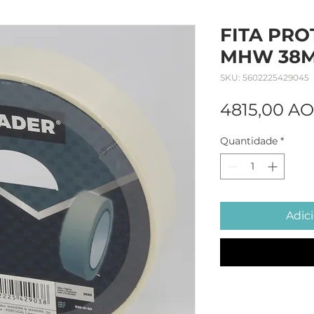
FITA PR
MHW 38M
SKU: 5602225429045
4815,00 A
Quantidade
*
Adici