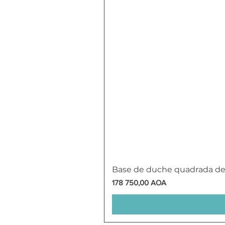
Base de duche quadrada d
Preço
178 750,00 AOA