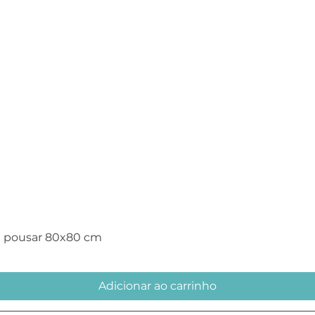
Visualização rápida
e pousar 80x80 cm
Adicionar ao carrinho