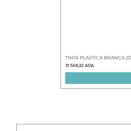
TINTA PLASTICA BRANCA 2
Preço
31 504,32 AOA