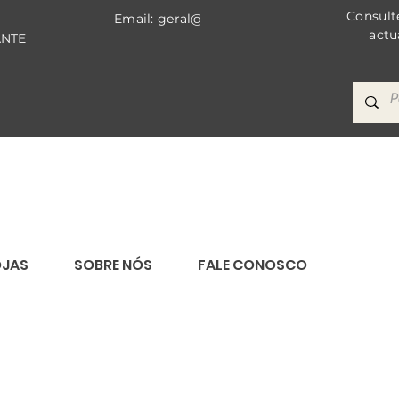
Consult
Email: geral@bricomat.com
actu
ANTE
OJAS
SOBRE NÓS
FALE CONOSCO