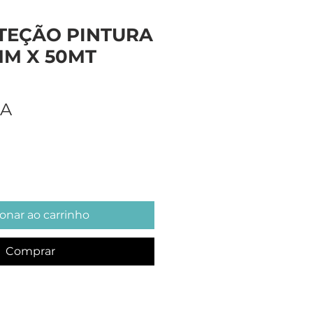
OTEÇÃO PINTURA
M X 50MT
Preço
OA
onar ao carrinho
Comprar