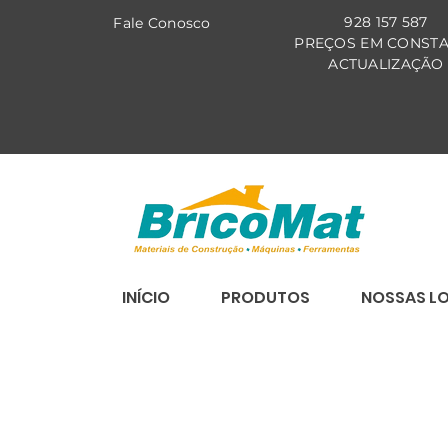
928 157 587
Fale Co
nosco
PREÇOS EM CONST
ACTUALIZAÇÃO
INÍCIO
PRODUTOS
NOSSAS L