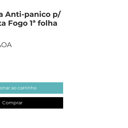
 Anti-panico p/
a Fogo 1ª folha
Preço
 AOA
onar ao carrinho
Comprar