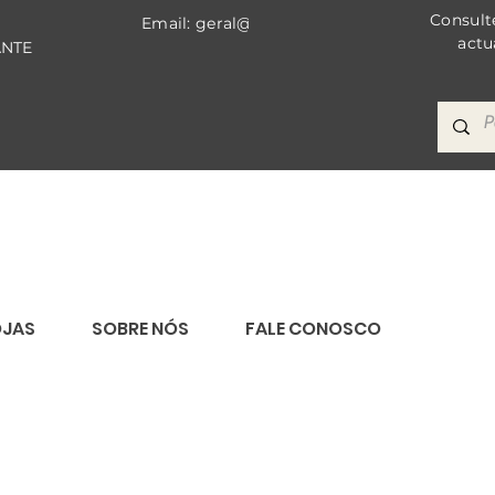
Consult
Email: geral@bricomat.com
actu
ANTE
OJAS
SOBRE NÓS
FALE CONOSCO