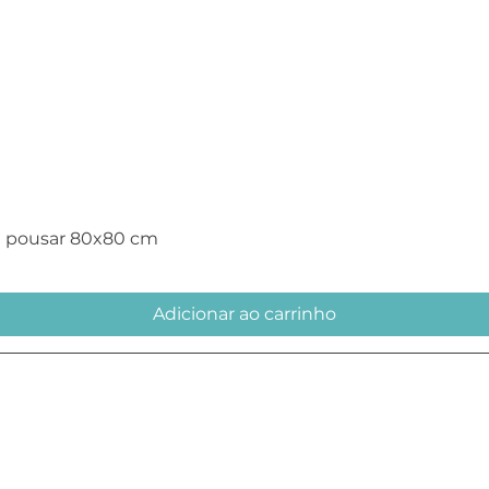
Visualização rápida
e pousar 80x80 cm
Adicionar ao carrinho