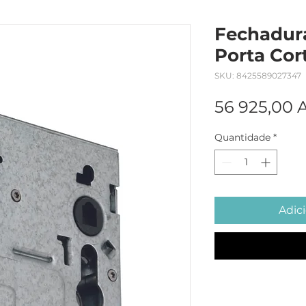
Fechadura
Porta Cort
SKU: 8425589027347
56 925,00
Quantidade
*
Adici