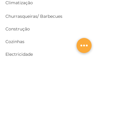
Climatização
Churrasqueiras/ Barbecues
Construção
Cozinhas
Electricidade
Equipamentos e EPI
's
Ferragens, Portas e Cofres
Ferramentas e Máquinas
Geradores e outras Máquinas
Higiene e Limpeza
Iluminação