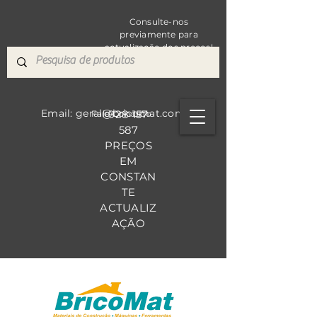
Consulte-nos
previamente para
actualização dos preços!
Email: geral@bricomat.com
928 157
Fale Co
nosco
587
PREÇOS
EM
CONSTAN
TE
ACTUALIZ
AÇÃO