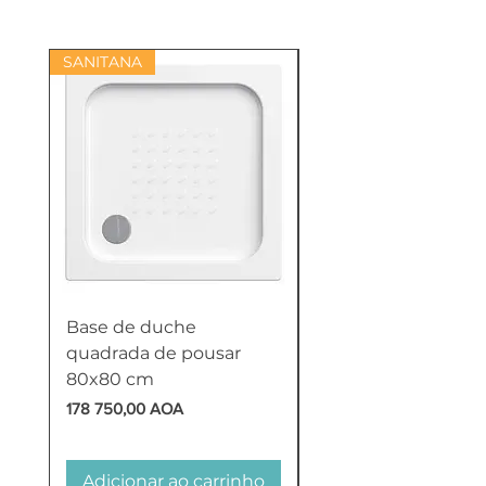
SANITANA
Base de duche
Termoacumulador
quadrada de pousar
Reversível 100 Litro
80x80 cm
HTW
Preço
Preço
178 750,00 AOA
618 750,00 AOA
Adicionar ao carrinho
Adicionar ao carr