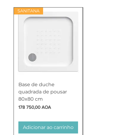
SANITANA
Base de duche
Termoacumulador
quadrada de pousar
Reversível 100 Litro
80x80 cm
HTW
Preço
Preço
178 750,00 AOA
618 750,00 AOA
Adicionar ao carrinho
Adicionar ao carr