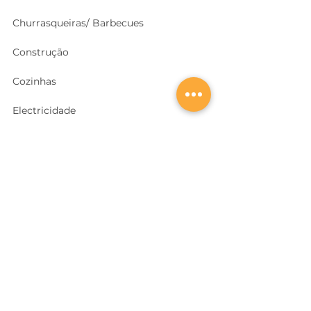
Churrasqueiras/ Barbecues
Construção
Cozinhas
Electricidade
Equipamentos e EPI
's
Ferragens, Portas e Cofres
Ferramentas e Máquinas
Geradores e outras Máquinas
Higiene e Limpeza
Iluminação