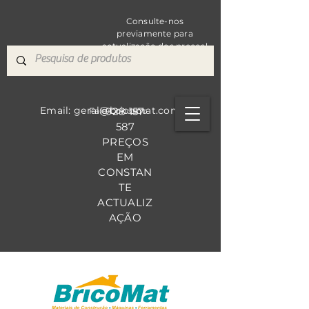
Consulte-nos
previamente para
actualização dos preços!
Email: geral@bricomat.com
928 157
Fale Co
nosco
587
PREÇOS
EM
CONSTAN
TE
ACTUALIZ
AÇÃO