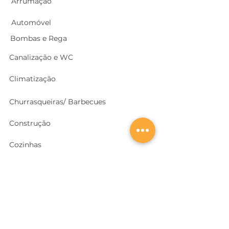
Arrumação
Automóvel
Bombas e Rega
Canalização e WC
Climatização
Churrasqueiras/ Barbecues
Construção
Cozinhas
Electricidade
Equipamentos e EPI
's
Ferragens, Portas e Cofres