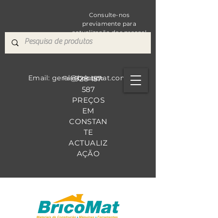
Consulte-nos
previamente para
actualização dos preços!
Email: geral@bricomat.com
928 157
Fale Co
nosco
587
PREÇOS
EM
CONSTAN
TE
ACTUALIZ
AÇÃO