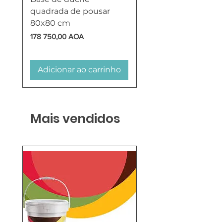
quadrada de pousar
Reversível 100 Litro
80x80 cm
HTW
Preço
Preço
178 750,00 AOA
618 750,00 AOA
Adicionar ao carrinho
Adicionar ao carr
Mais vendidos