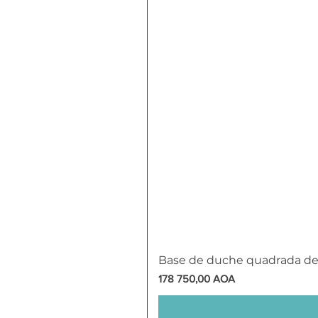
Base de duche quadrada d
Preço
178 750,00 AOA