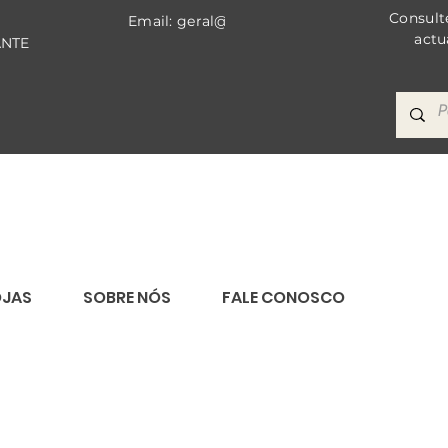
Consult
Email: geral@bricomat.com
actu
ANTE
OJAS
SOBRE NÓS
FALE CONOSCO