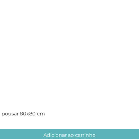
Visualização rápida
e pousar 80x80 cm
Adicionar ao carrinho