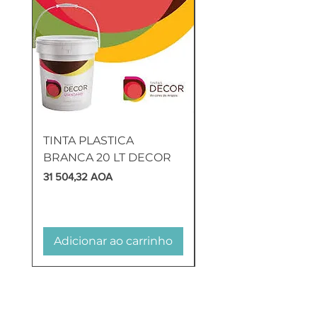
TINTA PLASTICA
SANITA COMPLETA
BRANCA 20 LT DECOR
MUNIQUE
Preço
Preço
31 504,32 AOA
169 905,60 AOA
Adicionar ao carrinho
Adicionar ao carr