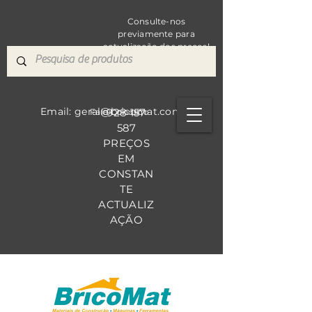
Consulte-nos
previamente para
actualização dos preços!
Email: geral@bricomat.com
928 157
Fale Co
nosco
587
PREÇOS
EM
CONSTAN
TE
ACTUALIZ
AÇÃO