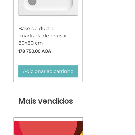
Base de duche
Termoacumulador
quadrada de pousar
Reversível 100 Litro
80x80 cm
HTW
Preço
Preço
178 750,00 AOA
618 750,00 AOA
Adicionar ao carrinho
Adicionar ao carr
Mais vendidos