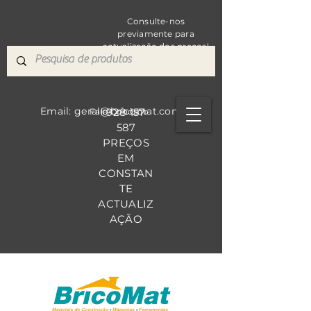
Consulte-nos
previamente para
actualização dos preços!
Email: geral@bricomat.com
928 157
Fale Co
nosco
587
PREÇOS
EM
CONSTAN
TE
ACTUALIZ
AÇÃO