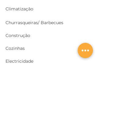
Climatização
Churrasqueiras/ Barbecues
Construção
Cozinhas
Electricidade
Equipamentos e EPI
's
Ferragens, Portas e Cofres
Ferramentas e Máquinas
Geradores e outras Máquinas
Higiene e Limpeza