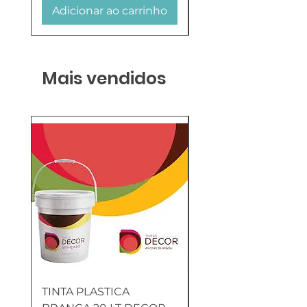
Adicionar ao carrinho
Adicionar ao carr
Mais vendidos
TINTA PLASTICA
SANITA COMPLETA