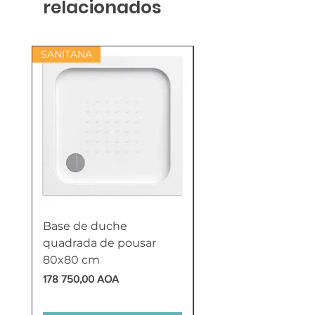
relacionados
SANITANA
Base de duche
Termoacumulador
quadrada de pousar
Reversível 100 Litro
80x80 cm
HTW
Preço
Preço
178 750,00 AOA
618 750,00 AOA