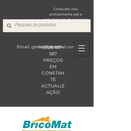
Consulte-nos
previamente para
actualização dos preços!
Email: geral@bricomat.com
928 157
Fale Co
nosco
587
PREÇOS
EM
CONSTAN
TE
ACTUALIZ
AÇÃO