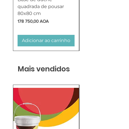
quadrada de pousar
Reversível 100 Litro
80x80 cm
HTW
Preço
Preço
178 750,00 AOA
618 750,00 AOA
Adicionar ao carrinho
Adicionar ao carr
Mais vendidos