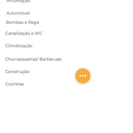
Arrumação
Automóvel
Bombas e Rega
Canalização e WC
Climatização
Churrasqueiras/ Barbecues
Construção
Cozinhas
Electricidade
Equipamentos e EPI
's
Ferragens, Portas e Cofres