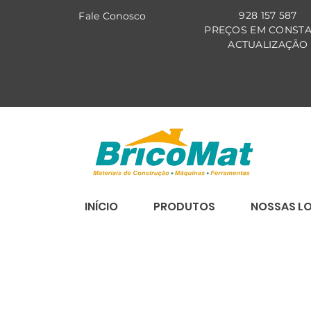
928 157 587
Fale Co
nosco
PREÇOS EM CONST
ACTUALIZAÇÃO
INÍCIO
PRODUTOS
NOSSAS L