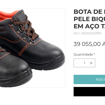
BOTA DE
PELE BIQ
EM AÇO 
SKU: 5602225229911
39 055,00
Quantidade
*
Adici