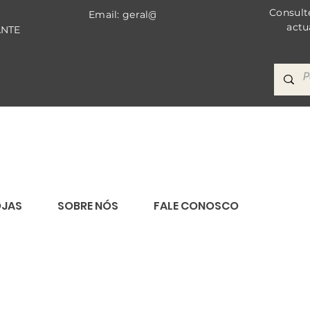
Consult
Email: geral@bricomat.com
actu
ANTE
OJAS
SOBRE NÓS
FALE CONOSCO