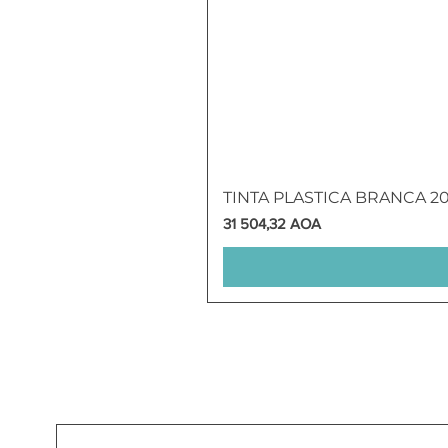
TINTA PLASTICA BRANCA 2
Preço
31 504,32 AOA