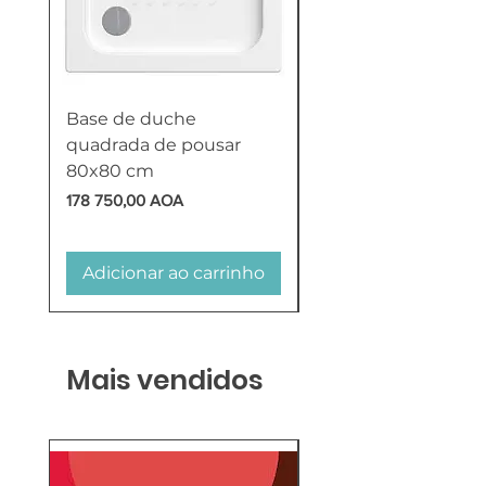
Base de duche
Termoacumulador
quadrada de pousar
Reversível 100 Litro
80x80 cm
HTW
Preço
Preço
178 750,00 AOA
618 750,00 AOA
Adicionar ao carrinho
Adicionar ao carr
Mais vendidos