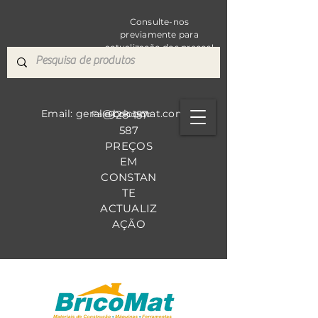
Consulte-nos
previamente para
actualização dos preços!
Email: geral@bricomat.com
928 157
Fale Co
nosco
587
PREÇOS
EM
CONSTAN
TE
ACTUALIZ
AÇÃO