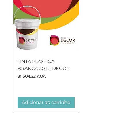
TINTA PLASTICA
SANITA COMPLETA
BRANCA 20 LT DECOR
MUNIQUE
Preço
Preço
31 504,32 AOA
169 905,60 AOA
Adicionar ao carrinho
Adicionar ao carr