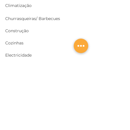
Climatização
Churrasqueiras/ Barbecues
Construção
Cozinhas
Electricidade
Equipamentos e EPI
's
Ferragens, Portas e Cofres
Ferramentas e Máquinas
Geradores e outras Máquinas
Higiene e Limpeza
Iluminação