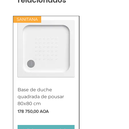
relacionados
SANITANA
Base de duche
Termoacumulador
quadrada de pousar
Reversível 100 Litro
80x80 cm
HTW
Preço
Preço
178 750,00 AOA
618 750,00 AOA