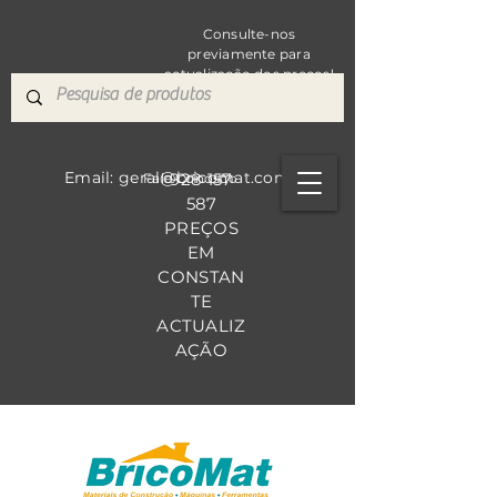
Consulte-nos
previamente para
actualização dos preços!
Email: geral@bricomat.com
928 157
Fale Co
nosco
587
PREÇOS
EM
CONSTAN
TE
ACTUALIZ
AÇÃO