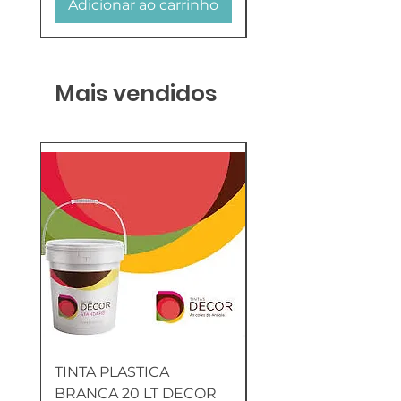
Adicionar ao carrinho
Adicionar ao carr
Mais vendidos
TINTA PLASTICA
SANITA COMPLETA
BRANCA 20 LT DECOR
MUNIQUE