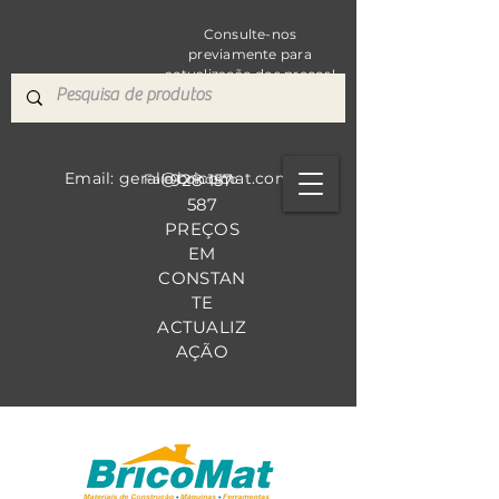
Consulte-nos
previamente para
actualização dos preços!
Email: geral@bricomat.com
928 157
Fale Co
nosco
587
PREÇOS
EM
CONSTAN
TE
ACTUALIZ
AÇÃO