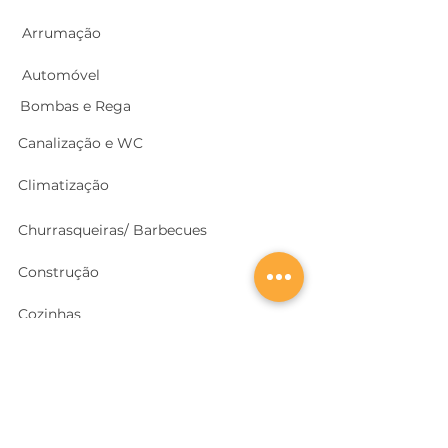
Arrumação
Automóvel
Bombas e Rega
Canalização e WC
Climatização
Churrasqueiras/ Barbecues
Construção
Cozinhas
Electricidade
Equipamentos e EPI
's
Ferragens, Portas e Cofres