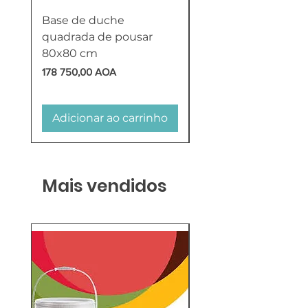
Base de duche
Termoacumulador
quadrada de pousar
Reversível 100 Litro
80x80 cm
HTW
Preço
Preço
178 750,00 AOA
618 750,00 AOA
Adicionar ao carrinho
Adicionar ao carr
Mais vendidos