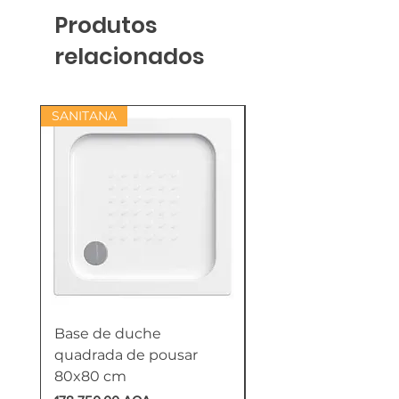
Produtos
relacionados
SANITANA
Base de duche
Termoacumulador
quadrada de pousar
Reversível 100 Litro
80x80 cm
HTW