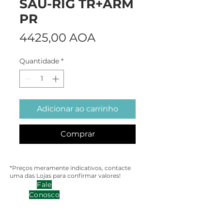
SAU-RIG TR+ARM
PR
Preço
4425,00 AOA
Quantidade
*
Adicionar ao carrinho
Comprar
*Preços meramente indicativos, contacte
uma das Lojas para confirmar valores!
Fale
Conosco