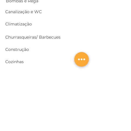
Bombas e Rega
Canalização e WC
Climatização
Churrasqueiras/ Barbecues
Construção
Cozinhas
Electricidade
Equipamentos e EPI
's
Ferragens, Portas e Cofres
Ferramentas e Máquinas
Geradores e outras Máquinas