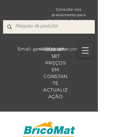
Consulte-nos
previamente para
actualização dos preços!
Email: geral@bricomat.com
928 157
Fale Co
nosco
587
PREÇOS
EM
CONSTAN
TE
ACTUALIZ
AÇÃO